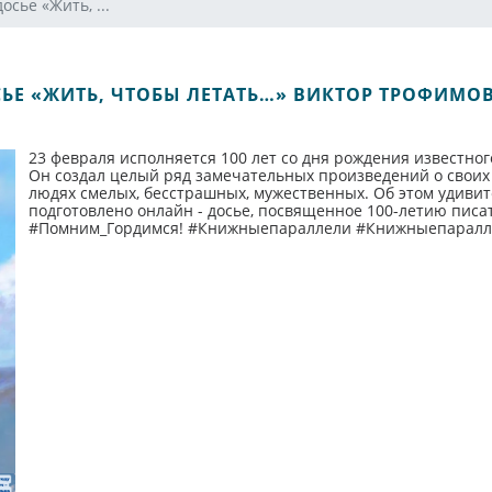
осье «Жить, ...
СЬЕ «ЖИТЬ, ЧТОБЫ ЛЕТАТЬ…» ВИКТОР ТРОФИМО
23 февраля исполняется 100 лет со дня рождения известно
Он создал целый ряд замечательных произведений о своих 
людях смелых, бесстрашных, мужественных. Об этом удиви
подготовлено онлайн - досье, посвященное 100-летию писа
#Помним_Гордимся! #Книжныепараллели #Книжныепарал