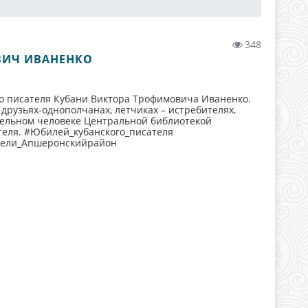
348
ВИЧ ИВАНЕНКО
го писателя Кубани Виктора Трофимовича Иваненко.
друзьях-однополчанах, летчиках – истребителях,
тельном человеке Центральной библиотекой
теля. #Юбилей_кубанского_писателя
лели_Апшеронскийрайон