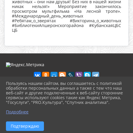
животных – они нам друзья! Без них в нашей жизни
никак нельзя!» Мероприятие закончилось
просмотром мультфильма «На лесной тропе».
#Международный_день_животных
#Ребятам_о_зверятах #Викторина_о_животных
#БиблиотекиАпшеронскогорайона #КубанскаяЦБС
ЦБ
Пользуясь нашим сайтом, вы соглашаетесь с политикой
обработки персональных данных а также с тем что наш
веб-сайт и другие подключенные к веб-сайту сторонние
2026 г. cbskuban.apskult.ru
сервисы используют cookies такие как Яндекс Метрика,
Вход
"Госуслуги", "PRO.Культура", "Спутник аналитика".
Карта сайта
^
Политика обработки персональных данных
Подробнее
Сделано на KubCMS
Разработка и поддержка
Подтверждаю