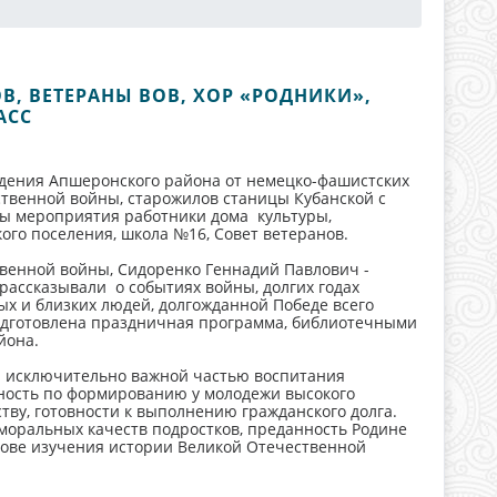
ОВ, ВЕТЕРАНЫ ВОВ, ХОР «РОДНИКИ»,
АСС
ждения Апшеронского района от немецко-фашистских
ственной войны, старожилов станицы Кубанской с
ры мероприятия работники дома культуры,
ого поселения, школа №16, Совет ветеранов.
венной войны, Сидоренко Геннадий Павлович -
рассказывали о событиях войны, долгих годах
ых и близких людей, долгожданной Победе всего
одготовлена праздничная программа, библиотечными
йона.
я исключительно важной частью воспитания
ность по формированию у молодежи высокого
тву, готовности к выполнению гражданского долга.
оральных качеств подростков, преданность Родине
снове изучения истории Великой Отечественной