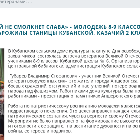
ветеранами: ...
Й НЕ СМОЛКНЕТ СЛАВА» - МОЛОДЕЖЬ 8-9 КЛАСС
АРОЖИЛЫ СТАНИЦЫ КУБАНСКОЙ, КАЗАЧИЙ 2 КЛ
В Кубанском сельском доме культуры накануне Дня освобо
захватчиков состоялась встреча ветеранов Великой Отече
учениками 8-9 классов Кубанской школы №16. Организато
центральной библиотеки, администрация Кубанского сельск
Губарев Владимир Стефанович - участник Великой Отечест
ветеран вооруженных сил- это жители города Апшеронска, 
боевых сражений, отступлений и наступлений, потере родн
народа над фашизмом. Работниками дома культуры была п
работниками - презентация о памятниках Апшеронского ра
Работа по патриотическому воспитанию молодежи являетс
подрастающего поколения. Это целенаправленная деятель
патриотического сознания, чувства верности своему Отечес
Мероприятие было направлено на формирование высоких м
и готовности к ее защите, на воспитание духовности на о
войны, ее героев и подвигов.