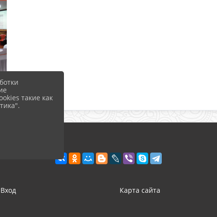
ботки
ие
okies такие как
тика".
Вход
Карта сайта