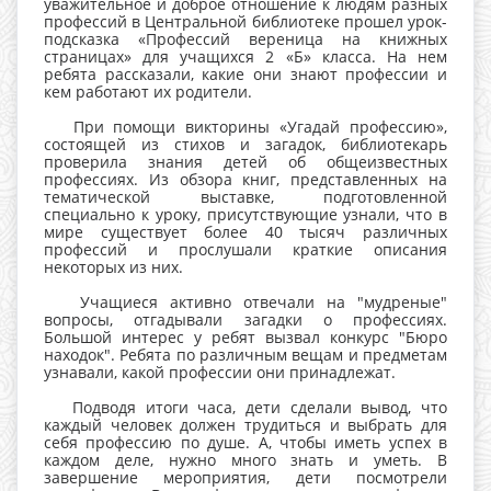
уважительное и доброе отношение к людям разных
профессий в Центральной библиотеке прошел урок-
подсказка «Профессий вереница на книжных
страницах» для учащихся 2 «Б» класса. На нем
ребята рассказали, какие они знают профессии и
кем работают их родители.
При помощи викторины «Угадай профессию»,
состоящей из стихов и загадок, библиотекарь
проверила знания детей об общеизвестных
профессиях. Из обзора книг, представленных на
тематической выставке, подготовленной
специально к уроку, присутствующие узнали, что в
мире существует более 40 тысяч различных
профессий и прослушали краткие описания
некоторых из них.
Учащиеся активно отвечали на "мудреные"
вопросы, отгадывали загадки о профессиях.
Большой интерес у ребят вызвал конкурс "Бюро
находок". Ребята по различным вещам и предметам
узнавали, какой профессии они принадлежат.
Подводя итоги часа, дети сделали вывод, что
каждый человек должен трудиться и выбрать для
себя профессию по душе. А, чтобы иметь успех в
каждом деле, нужно много знать и уметь. В
завершение мероприятия, дети посмотрели