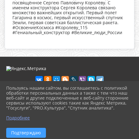
посвящённое Сергею Павловичу Королёву. С
именем конструктора Сергея Королева связано
множество важнейших открытий. Первый полет
Гагарина в космос, первый искусственный спутник
Земли, первая советская баллистическая ракета.
#ОсвоениеКосмоса #Королеву_115
#Гениальный_конструктор #Великие_люди_России
Пользуясь нашим сайтом, вы соглашаетесь с политикой
обработки персональных данных а также с тем что наш
веб-сайт и другие подключенные к веб-сайту сторонние
2026 г. cbskuban.apskult.ru
сервисы используют cookies такие как Яндекс Метрика,
Вход
"Госуслуги", "PRO.Культура", "Спутник аналитика".
Карта сайта
^
Политика обработки персональных данных
Подробнее
Сделано на KubCMS
Разработка и поддержка
Подтверждаю