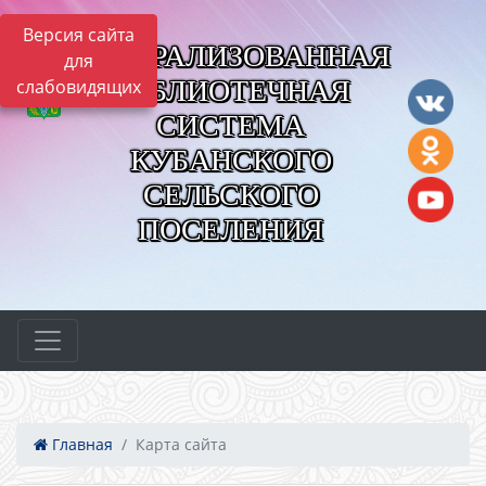
Версия сайта
ЦЕНТРАЛИЗОВАННАЯ
для
БИБЛИОТЕЧНАЯ
слабовидящих
СИСТЕМА
КУБАНСКОГО
СЕЛЬСКОГО
ПОСЕЛЕНИЯ
Главная
Карта сайта