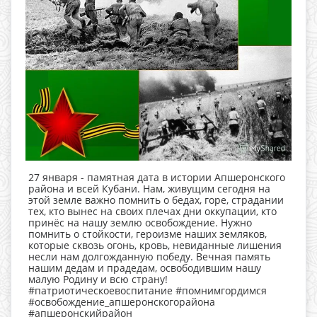
27 января - памятная дата в истории Апшеронского
района и всей Кубани. Нам, живущим сегодня на
этой земле важно помнить о бедах, горе, страдании
тех, кто вынес на своих плечах дни оккупации, кто
принёс на нашу землю освобождение. Нужно
помнить о стойкости, героизме наших земляков,
которые сквозь огонь, кровь, невиданные лишения
несли нам долгожданную победу. Вечная память
нашим дедам и прадедам, освободившим нашу
малую Родину и всю страну!
#патриотическоевоспитание #помнимгордимся
#освобождение_апшеронскогорайона
#апшеронскийрайон