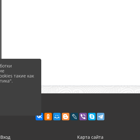
ботки
ие
okies такие как
тика".
Вход
Карта сайта