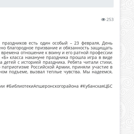
253
раздников есть один особый – 23 февраля, День
ено благородное призвание и обязанность защищать
се времена отношение к воину и его ратной профессии
 «Б» класса накануне праздника прошла игра в виде
 детей с историей праздника. Ребята читали стихи,
 патриотизме Российской Армии, приняли участие в
ом подъеме, вызвал теплые чувства. Мы надеемся,
сии #БиблиотекиАпшеронскогорайона #КубанскаяЦБС