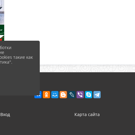
ботки
ие
okies такие как
тика".
Вход
Карта сайта