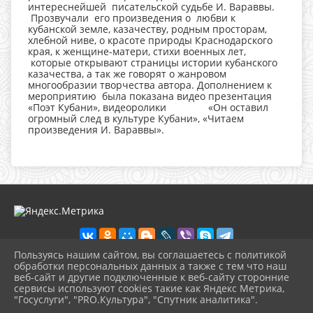
интереснейшей писательской судьбе И. Вараввы.
Прозвучали его произведения о любви к
кубанской земле, казачеству, родным просторам,
хлебной ниве, о красоте природы Краснодарского
края, к женщине-матери, стихи военных лет,
которые открывают страницы истории кубанского
казачества, а так же говорят о жанровом
многообразии творчества автора. Дополнением к
мероприятию была показана видео презентация
«Поэт Кубани», видеоролики «Он оставил
огромный след в культуре Кубани», «Читаем
произведения И. Вараввы».
Пользуясь нашим сайтом, вы соглашаетесь с политикой
обработки персональных данных а также с тем что наш
веб-сайт и другие подключенные к веб-сайту сторонние
2026 г. cbskuban.apskult.ru
сервисы используют cookies такие как Яндекс Метрика,
Вход
"Госуслуги", "PRO.Культура", "Спутник аналитика".
Карта сайта
^