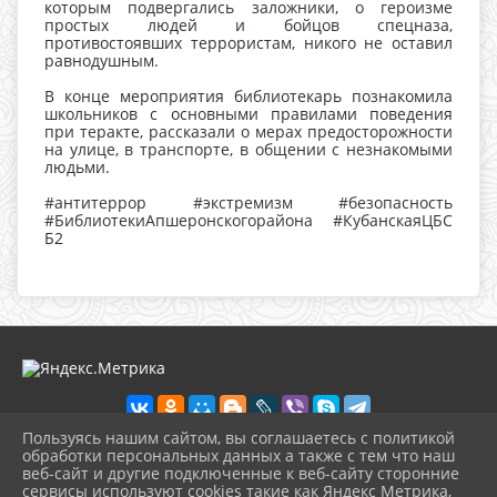
которым подвергались заложники, о героизме
простых людей и бойцов спецназа,
противостоявших террористам, никого не оставил
равнодушным.
В конце мероприятия библиотекарь познакомила
школьников с основными правилами поведения
при теракте, рассказали о мерах предосторожности
на улице, в транспорте, в общении с незнакомыми
людьми.
#антитеррор #экстремизм #безопасность
#БиблиотекиАпшеронскогорайона #КубанскаяЦБС
Б2
Пользуясь нашим сайтом, вы соглашаетесь с политикой
обработки персональных данных а также с тем что наш
веб-сайт и другие подключенные к веб-сайту сторонние
2026 г. cbskuban.apskult.ru
сервисы используют cookies такие как Яндекс Метрика,