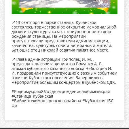
📌13 сентября в парке станицы Кубанской
состоялось торжественное открытие мемориальной
доски и скульптуры казака, приуроченное ко дню
рождения станицы. На мероприятии
присутствовали представители администрации,
казачества, культуры, совета ветеранов и жители.
Батюшка отец Николай освятил памятное место.
📌Глава администрации Триполец И. М. ,
председатель совета депутатов Волушко А. В.,
атаман кубанского казачьего войска Чеботарев И.
И. поздравили присутствующих с важным событием
в жизни Кубанского поселения. Завершилось
мероприятие большим концертом в кубанском СДК.
#Родномукраю86 #сднемрождениялюбимыйкрай
#Станица_Кубанская
#БиблиотекиАпшеронскогорайона #КубанскаяЦБС
ЦБ