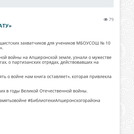
79
АТУ»
ашистских захватчиков для учеников МБОУСОШ № 10
».
ой войны на Апшеронской земле, узнали о мужестве
игах, о партизанских отрядах, действовавших на
ь о войне нам книга оставляет», которая привлекла
их в годы Великой Отечественной войны.
амятьовойне #БиблиотекиАпшеронскогорайона