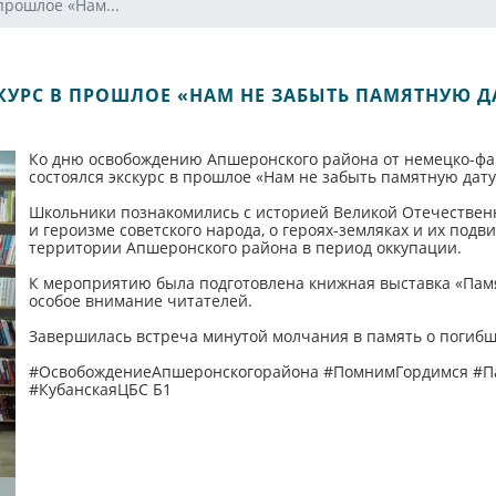
прошлое «Нам...
КУРС В ПРОШЛОЕ «НАМ НЕ ЗАБЫТЬ ПАМЯТНУЮ Д
Ко дню освобождению Апшеронского района от немецко-ф
состоялся экскурс в прошлое «Нам не забыть памятную дату
Школьники познакомились с историей Великой Отечественн
и героизме советского народа, о героях-земляках и их подв
территории Апшеронского района в период оккупации.
К мероприятию была подготовлена книжная выставка «Памят
особое внимание читателей.
Завершилась встреча минутой молчания в память о погибш
#ОсвобождениеАпшеронскогорайона #ПомнимГордимся #П
#КубанскаяЦБС Б1