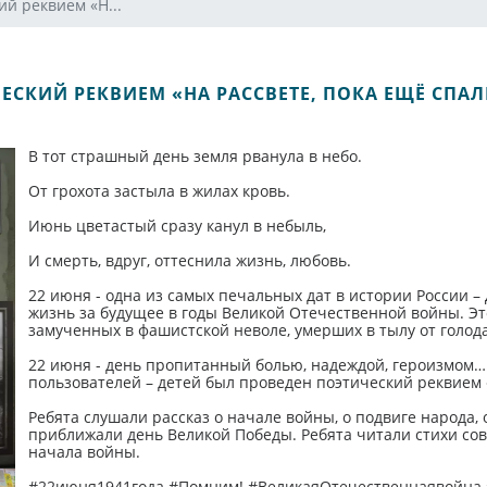
ий реквием «Н...
ЕСКИЙ РЕКВИЕМ «НА РАССВЕТЕ, ПОКА ЕЩЁ СПАЛ
В тот страшный день земля рванула в небо.
От грохота застыла в жилах кровь.
Июнь цветастый сразу канул в небыль,
И смерть, вдруг, оттеснила жизнь, любовь.
22 июня - одна из самых печальных дат в истории России – 
жизнь за будущее в годы Великой Отечественной войны. Эт
замученных в фашистской неволе, умерших в тылу от голод
22 июня - день пропитанный болью, надеждой, героизмом… 
пользователей – детей был проведен поэтический реквием «
Ребята слушали рассказ о начале войны, о подвиге народа,
приближали день Великой Победы. Ребята читали стихи сов
начала войны.
#22июня1941года #Помним! #ВеликаяОтечественнаявойна