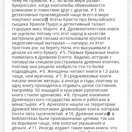
чему не привели. ✔2. Во всем мире развит
буккроссинг, когда книголюбы обмениваются
романами и повестями друг с другом. ✔3. Из
детективных произведений чаще всего в мире
покупают книги📗 Агаты Кристи про бельгийского
сыщика Эркюля Пуаро и детективный талант
старушки мисс Марпл. ✔4. Древнеегипетские книги
не уцелели, потому что этот народ в качестве
материала для письма использовали хрупкий и
недолговечный материал — папирус.📜 Этот
тростник рос на берегу Нила, его высушивали и
делали из него бумагу. ✔5. Первые бумажные книги
появились в Древнем Египте. Видимо, история с
папирусом слишком расстраивала древних египтян,
поэтому они решили изобрести что-то более
подходящее. ✔6. Женщины читают книги в 1,5 раза
чаще, чем мужчины. ✔7. В средневековье книги
писали многие месяцы, а иногда и годы, поэтому за
одну книгу приходилось отдавать целое состояние.
Например, 50 лошадей и красивая рукописная
книга стоили одинаково. ✔8. Лучшие книжники
Древнерусского государства жили и работали в
монастырях. ✔9. Археологи нашли на территории
Древней Месопотамии древнейшие книги, которым
почти пять тысячелетий. ✔10. Древние книги📙 в
библиотеках были прикованными цепями, так как
их воровали чаще, чем золотые украшения и
деньги. ✔11. Иногда издают такие мини-книги, что