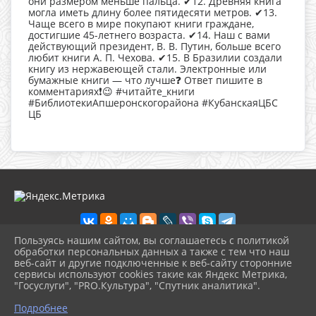
они размером меньше пальца. ✔12. Древняя книга
могла иметь длину более пятидесяти метров. ✔13.
Чаще всего в мире покупают книги граждане,
достигшие 45-летнего возраста. ✔14. Наш с вами
действующий президент, В. В. Путин, больше всего
любит книги А. П. Чехова. ✔15. В Бразилии создали
книгу из нержавеющей стали. Электронные или
бумажные книги — что лучше❓ Ответ пишите в
комментариях❗😉 #читайте_книги
#БиблиотекиАпшеронскогорайона #КубанскаяЦБС
ЦБ
Пользуясь нашим сайтом, вы соглашаетесь с политикой
обработки персональных данных а также с тем что наш
веб-сайт и другие подключенные к веб-сайту сторонние
2026 г. cbskuban.apskult.ru
сервисы используют cookies такие как Яндекс Метрика,
Вход
"Госуслуги", "PRO.Культура", "Спутник аналитика".
Карта сайта
^
Политика обработки персональных данных
Подробнее