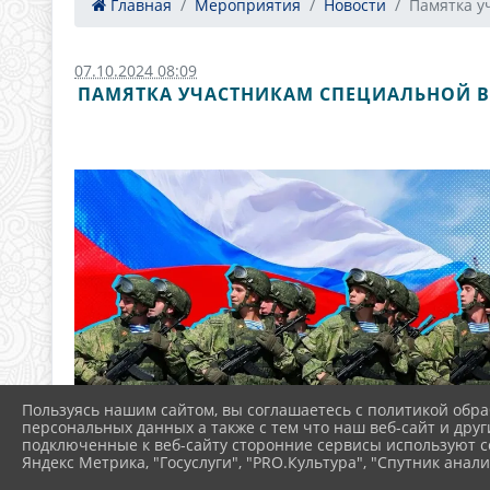
Главная
Мероприятия
Новости
Памятка уч
07.10.2024 08:09
ПАМЯТКА УЧАСТНИКАМ СПЕЦИАЛЬНОЙ В
Пользуясь нашим сайтом, вы соглашаетесь с политикой обра
персональных данных а также с тем что наш веб-сайт и друг
подключенные к веб-сайту сторонние сервисы используют co
Яндекс Метрика, "Госуслуги", "PRO.Культура", "Спутник анали