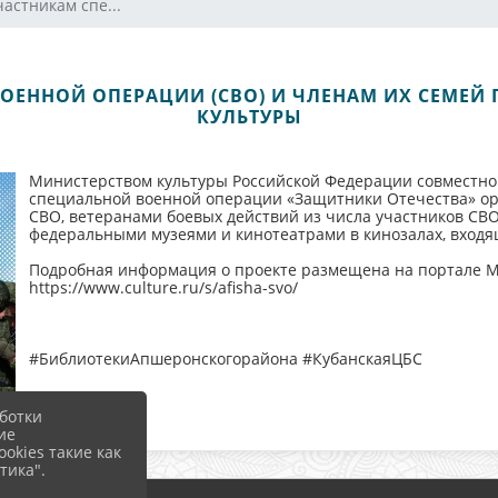
астникам спе...
ОЕННОЙ ОПЕРАЦИИ (СВО) И ЧЛЕНАМ ИХ СЕМЕЙ 
КУЛЬТУРЫ
Министерством культуры Российской Федерации совместно
специальной военной операции «Защитники Отечества» ор
СВО, ветеранами боевых действий из числа участников СВ
федеральными музеями и кинотеатрами в кинозалах, входя
Подробная информация о проекте размещена на портале М
https://www.culture.ru/s/afisha-svo/
#БиблиотекиАпшеронскогорайона #КубанскаяЦБС
ботки
ие
okies такие как
тика".