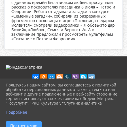
с древних времён была знаком любви, прослушали
рассказ о покровителях праздника 8 июля – Петре и
Февронии. Ребята отгадывали загадки в конкурсе
«Семейные загадки», собирали из разрезанных
фрагментов пословицы в игре «Пословица недаром
молвится», смотрели видеоролики « Любовь-это дар
Божий», «Любовь, Семья и Верность!». А в
заключение предложили просмотреть мультфильм
«Сказание о Петре и Февронии»
Пользуясь нашим сайтом, вы соглашаетесь с политикой
обработки персональных данных а также с тем что наш
веб-сайт и другие подключенные к веб-сайту сторонние
2026 г. cbskuban.apskult.ru
сервисы используют cookies такие как Яндекс Метрика,
Вход
"Госуслуги", "PRO.Культура", "Спутник аналитика".
Карта сайта
^
Политика обработки персональных данных
Подробнее
Сделано на KubCMS
Разработка и поддержка
Подтверждаю