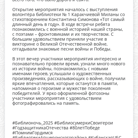
Открытие мероприятия началось с выступления
волонтёра библиотеки № 1 Каракчиевой Миланы со
стихотворением Константина Симонова «Тот самый
длинный день в году». В ходе встречи ребята
познакомились с военной историей нашей страны,
с поэтами – фронтовиками и их творчеством. С
большим удовольствием приняли участие в
викторине о Великой Отечественной войне,
отгадывали знакомые песни войны и Победы.
В этот вечер участники мероприятия интересно и
познавательно провели время, узнали много нового
из истории войны, познакомились с новыми
именами героев, услышали о художественных
произведениях, рассказывающих о войне, получили
яркие впечатления, которые останутся в памяти,
напоминая о героизме и мужестве поколения
победителей. У ярко оформленной фотозоны
участники мероприятия с удовольствием
фотографировались на память.
#Библионочь_2025 #БиблиосумеркиСвоигерои
#ГодзащитникаОтечества #80летПобеде
#ПомнимГордимся
#БиблиотекиАпшеронскогорайона #КубанскаяЦБС