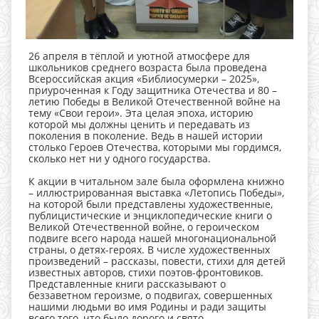
26 апреля в тёплой и уютной атмосфере для
школьников среднего возраста была проведена
Всероссийская акция «Библиосумерки – 2025»,
приуроченная к Году защитника Отечества и 80 –
летию Победы в Великой Отечественной войне на
тему «Свои герои». Эта целая эпоха, историю
которой мы должны ценить и передавать из
поколения в поколение. Ведь в нашей истории
столько Героев Отечества, которыми мы гордимся,
сколько нет ни у одного государства.
К акции в читальном зале была оформлена книжно
– иллюстрированная выставка «Летопись Победы»,
на которой были представлены художественные,
публицистические и энциклопедические книги о
Великой Отечественной войне, о героическом
подвиге всего народа нашей многонациональной
страны, о детях-героях. В числе художественных
произведений – рассказы, повести, стихи для детей
известных авторов, стихи поэтов-фронтовиков.
Представленные книги рассказывают о
беззаветном героизме, о подвигах, совершенных
нашими людьми во имя Родины и ради защиты
всего того, что было дорого и свято.