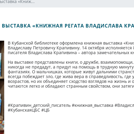
ыставка «Книж...
 ВЫСТАВКА «КНИЖНАЯ РЕГАТА ВЛАДИСЛАВА КР
В Кубанской библиотеке оформлена книжная выставка «Кни
Владиславу Петровичу Крапивину. 14 октября исполняется 8
писателя Владислава Крапивина – автора замечательных кн
На выставке представлены книги, о дружбе, взаимопомощи, 
никогда не предадут, а придут на помощь в трудную минуту
фантазиях. О мальчишках, которые живут дальними странст
всегда побеждает зло, где жива вера в справедливость, гд
возрастов, но их объединяет сходство взглядов на жизнь 
читаются легко и обладают странным свойством, они затяги
#Крапивин_детский_писатель #книжная_выставка #Владис
#КубанскаяЦБС #ЦБ