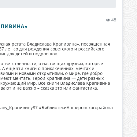
48
АПИВИНА»
жная регата Владислава Крапивина», посвященная
7 лет со дня рождения советского и российского
иг для детей и подростков.
ответственности, о настоящих друзьях, которые
. А ещё эти книги о приключениях, мечтах и
виями и новыми открытиями, о мире, где добро
е умеют мечтать. Герои Крапивина — дети разных
и окружающий мир. Все книги Владислава Крапивина
вают и не важно – сказка это или фантастика.
лаву_Крапивину87 #БиблиотекиАпшеронскогорайона