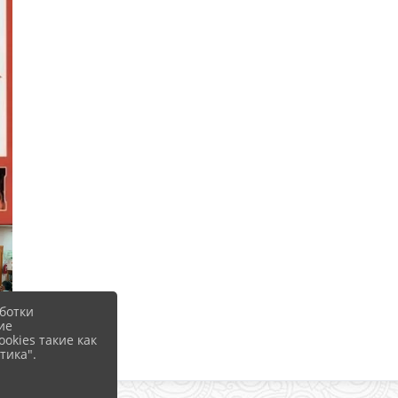
ботки
ие
okies такие как
тика".