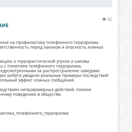
32
НИЕ
нное на профилактику телефонного терроризма
ветственность перед законом и опасность ложных
ацию о террористической угрозе и каковы
сь с понятием телефонного терроризма,
редусмотренными за распространение заведомо
идео ребята увидели реальные примеры последствий
тельный эффект ложных сообщений.
едствиях неправомерных действий, поняли
нному поведению в обществе.
лактика_телефонного_терроризма