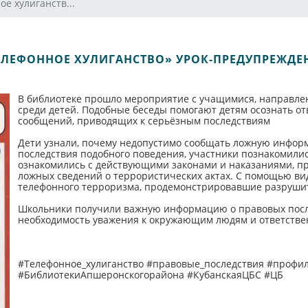
е хулиганств...
ЕЛЕФОННОЕ ХУЛИГАНСТВО» УРОК-ПРЕДУПРЕЖДЕ
В библиотеке прошло мероприятие с учащимися, направле
среди детей. Подобные беседы помогают детям осознать от
сообщений, приводящих к серьёзным последствиям
Дети узнали, почему недопустимо сообщать ложную информ
последствия подобного поведения, участники познакомили
ознакомились с действующими законами и наказаниями, п
ложных сведений о террористических актах. С помощью в
телефонного терроризма, продемонстрировавшие разруши
Школьники получили важную информацию о правовых посл
необходимость уважения к окружающим людям и ответстве
#Телефонное_хулиганство #правовые_последствия #профи
#БиблиотекиАпшеронскогорайона #КубанскаяЦБС #ЦБ