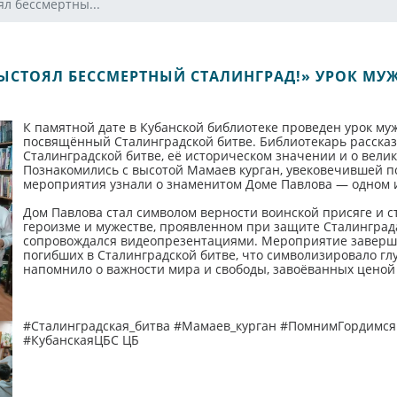
ял бессмертны...
ЫСТОЯЛ БЕССМЕРТНЫЙ СТАЛИНГРАД!» УРОК МУ
К памятной дате в Кубанской библиотеке проведен урок му
посвящённый Сталинградской битве. Библиотекарь расска
Сталинградской битве, её историческом значении и о вели
Познакомились с высотой Мамаев курган, увековечившей п
мероприятия узнали о знаменитом Доме Павлова — одном 
Дом Павлова стал символом верности воинской присяге и с
героизме и мужестве, проявленном при защите Сталинграда,
сопровождался видеопрезентациями. Мероприятие заверш
погибших в Сталинградской битве, что символизировало глу
напомнило о важности мира и свободы, завоёванных ценой
#Сталинградская_битва #Мамаев_курган #ПомнимГордимс
#КубанскаяЦБС ЦБ