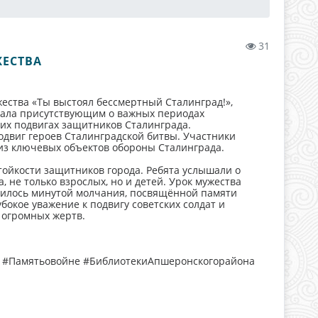
31
ЖЕСТВА
жества «Ты выстоял бессмертный Сталинград!»,
зала присутствующим о важных периодах
ких подвигах защитников Сталинграда.
одвиг героев Сталинградской битвы. Участники
из ключевых объектов обороны Сталинграда.
тойкости защитников города. Ребята услышали о
 не только взрослых, но и детей. Урок мужества
илось минутой молчания, посвящённой памяти
бокое уважение к подвигу советских солдат и
 огромных жертв.
я #Памятьовойне #БиблиотекиАпшеронскогорайона