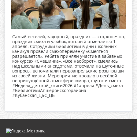
Самый веселей, задорный, праздник — это, конечно,
праздник смеха и улыбок, который отмечается 1
апреля. Сотрудники библиотеки в дни школьных
каникул провели смехопеременку «Смеяться
разрешается». Ребята приняли участие в забавных
конкурсах «Смешинка», «Всё наоборот», смеялись
над школьными анекдотами, отвечали на шуточные
вопросы, вспоминали первоапрельские розыгрыши
из своей жизни. Мероприятие прошло в весёлой
непринуждённой атмосфере юмора, шуток и смеха
#Неделя_детской_книги2026 #1апреля #День_смеха
#БиблиотекиАпшеронскогорайона
#Кубанская_ЦБС_ЦБ