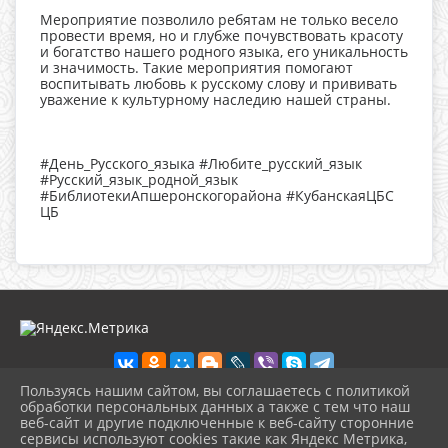
Мероприятие позволило ребятам не только весело
провести время, но и глубже почувствовать красоту
и богатство нашего родного языка, его уникальность
и значимость. Такие мероприятия помогают
воспитывать любовь к русскому слову и прививать
уважение к культурному наследию нашей страны.
#День_Русского_языка #Любите_русский_язык
#Русский_язык_родной_язык
#БиблиотекиАпшеронскогорайона #КубанскаяЦБС
ЦБ
Пользуясь нашим сайтом, вы соглашаетесь с политикой
обработки персональных данных а также с тем что наш
веб-сайт и другие подключенные к веб-сайту сторонние
2026 г. cbskuban.apskult.ru
сервисы используют cookies такие как Яндекс Метрика,
Вход