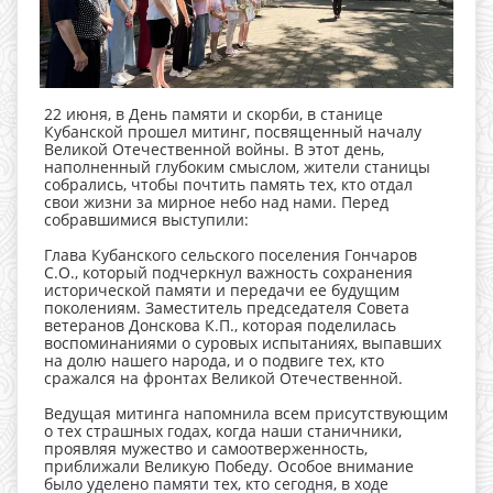
22 июня, в День памяти и скорби, в станице
Кубанской прошел митинг, посвященный началу
Великой Отечественной войны. В этот день,
наполненный глубоким смыслом, жители станицы
собрались, чтобы почтить память тех, кто отдал
свои жизни за мирное небо над нами. Перед
собравшимися выступили:
Глава Кубанского сельского поселения Гончаров
С.О., который подчеркнул важность сохранения
исторической памяти и передачи ее будущим
поколениям. Заместитель председателя Совета
ветеранов Донскова К.П., которая поделилась
воспоминаниями о суровых испытаниях, выпавших
на долю нашего народа, и о подвиге тех, кто
сражался на фронтах Великой Отечественной.
Ведущая митинга напомнила всем присутствующим
о тех страшных годах, когда наши станичники,
проявляя мужество и самоотверженность,
приближали Великую Победу. Особое внимание
было уделено памяти тех, кто сегодня, в ходе