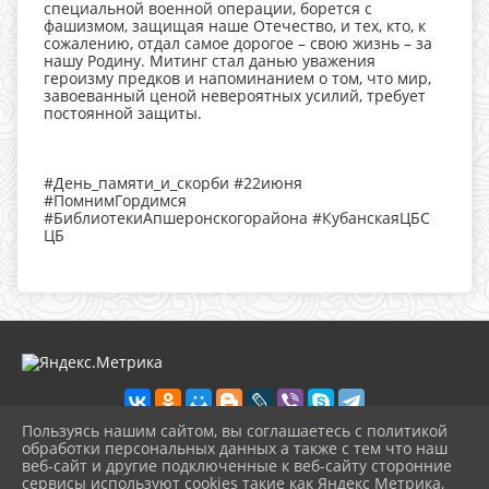
специальной военной операции, борется с
фашизмом, защищая наше Отечество, и тех, кто, к
сожалению, отдал самое дорогое – свою жизнь – за
нашу Родину. Митинг стал данью уважения
героизму предков и напоминанием о том, что мир,
завоеванный ценой невероятных усилий, требует
постоянной защиты.
#День_памяти_и_скорби #22июня
#ПомнимГордимся
#БиблиотекиАпшеронскогорайона #КубанскаяЦБС
ЦБ
Пользуясь нашим сайтом, вы соглашаетесь с политикой
обработки персональных данных а также с тем что наш
веб-сайт и другие подключенные к веб-сайту сторонние
2026 г. cbskuban.apskult.ru
сервисы используют cookies такие как Яндекс Метрика,