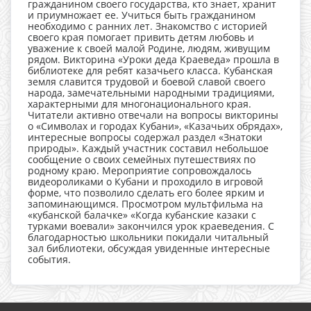
гражданином своего государства, кто знает, хранит
и приумножает ее. Учиться быть гражданином
необходимо с ранних лет. Знакомство с историей
своего края помогает привить детям любовь и
уважение к своей малой Родине, людям, живущим
рядом. Викторина «Уроки деда Краеведа» прошла в
библиотеке для ребят казачьего класса. Кубанская
земля славится трудовой и боевой славой своего
народа, замечательными народными традициями,
характерными для многонационального края.
Читатели активно отвечали на вопросы викторины
о «Символах и городах Кубани», «Казачьих обрядах»,
интересные вопросы содержал раздел «Знатоки
природы». Каждый участник составил небольшое
сообщение о своих семейных путешествиях по
родному краю. Мероприятие сопровождалось
видеороликами о Кубани и проходило в игровой
форме, что позволило сделать его более ярким и
запоминающимся. Просмотром мультфильма на
«кубанской балачке» «Когда кубанские казаки с
турками воевали» закончился урок краеведения. С
благодарностью школьники покидали читальный
зал библиотеки, обсуждая увиденные интересные
события.