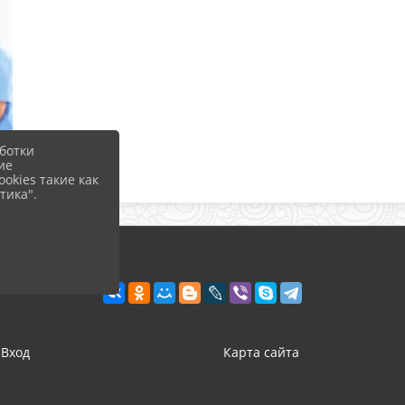
ботки
ие
okies такие как
тика".
Вход
Карта сайта