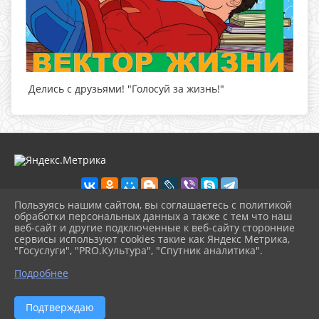
Делись с друзьями! "Голосуй за жизнь!"
Пользуясь нашим сайтом, вы соглашаетесь с политикой
обработки персональных данных а также с тем что наш
веб-сайт и другие подключенные к веб-сайту сторонние
2026 г. cbskuban.apskult.ru
сервисы используют cookies такие как Яндекс Метрика,
Вход
"Госуслуги", "PRO.Культура", "Спутник аналитика".
Карта сайта
^
Политика обработки персональных данных
Подробнее
Сделано на KubCMS
Разработка и поддержка
Подтверждаю