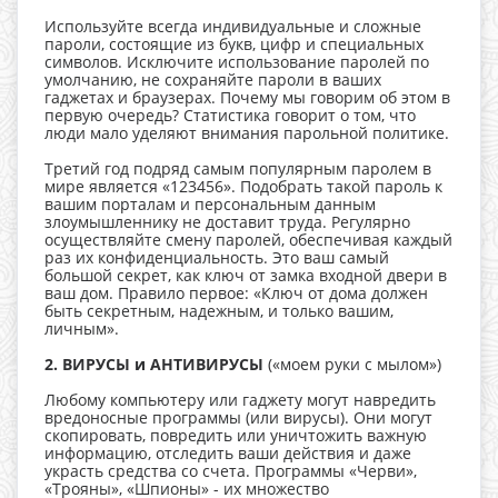
Используйте всегда индивидуальные и сложные
пароли, состоящие из букв, цифр и специальных
символов. Исключите использование паролей по
умолчанию, не сохраняйте пароли в ваших
гаджетах и браузерах. Почему мы говорим об этом в
первую очередь? Статистика говорит о том, что
люди мало уделяют внимания парольной политике.
Третий год подряд самым популярным паролем в
мире является «123456». Подобрать такой пароль к
вашим порталам и персональным данным
злоумышленнику не доставит труда. Регулярно
осуществляйте смену паролей, обеспечивая каждый
раз их конфиденциальность. Это ваш самый
большой секрет, как ключ от замка входной двери в
ваш дом. Правило первое: «Ключ от дома должен
быть секретным, надежным, и только вашим,
личным».
2. ВИРУСЫ и АНТИВИРУСЫ
(«моем руки с мылом»)
Любому компьютеру или гаджету могут навредить
вредоносные программы (или вирусы). Они могут
скопировать, повредить или уничтожить важную
информацию, отследить ваши действия и даже
украсть средства со счета. Программы «Черви»,
«Трояны», «Шпионы» - их множество