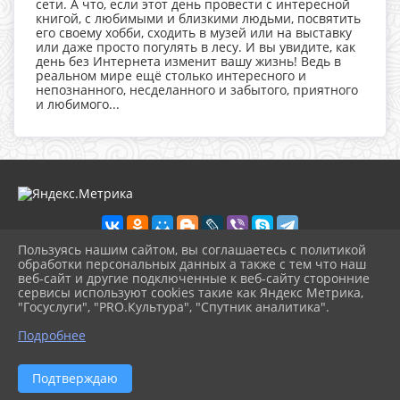
сети. А что, если этот день провести с интересной
книгой, с любимыми и близкими людьми, посвятить
его своему хобби, сходить в музей или на выставку
или даже просто погулять в лесу. И вы увидите, как
день без Интернета изменит вашу жизнь! Ведь в
реальном мире ещё столько интересного и
непознанного, несделанного и забытого, приятного
и любимого...
Пользуясь нашим сайтом, вы соглашаетесь с политикой
обработки персональных данных а также с тем что наш
веб-сайт и другие подключенные к веб-сайту сторонние
2026 г. cbskuban.apskult.ru
сервисы используют cookies такие как Яндекс Метрика,
Вход
"Госуслуги", "PRO.Культура", "Спутник аналитика".
Карта сайта
^
Политика обработки персональных данных
Подробнее
Сделано на KubCMS
Разработка и поддержка
Подтверждаю