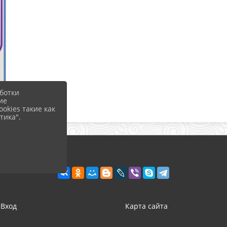
ботки
ие
okies такие как
тика".
Вход
Карта сайта