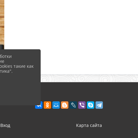
ботки
ие
okies такие как
тика".
Вход
Карта сайта