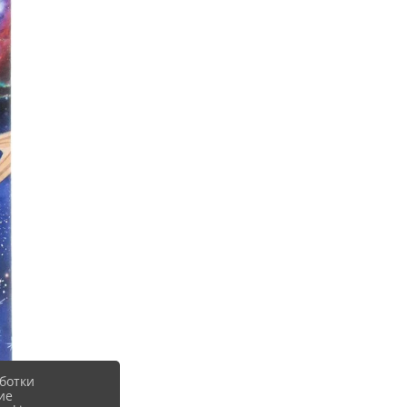
ботки
ие