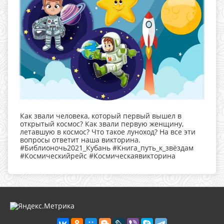
Как звали человека, который первый вышел в
открытый космос? Как звали первую женщину,
летавшую в космос? Что такое луноход? На все эти
вопросы ответит наша викторина.
#Библионочь2021_Кубань #Книга_путь_к_звёздам
#Космическийрейс #Космическаявикторина