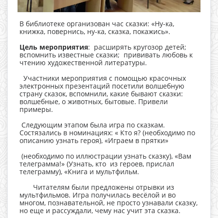
В библиотеке организован час сказки: «Ну-ка,
книжка, повернись, ну-ка, сказка, покажись».
Цель мероприятия
: расширять кругозор детей;
вспомнить известные сказки; прививать любовь к
чтению художественной литературы.
Участники мероприятия с помощью красочных
электронных презентаций посетили волшебную
страну сказок, вспомнили, какие бывают сказки:
волшебные, о животных, бытовые. Привели
примеры.
Следующим этапом была игра по сказкам.
Состязались в номинациях: « Кто я? (необходимо по
описанию узнать героя), «Играем в прятки»
(необходимо по иллюстрации узнать сказку), «Вам
телеграмма!» (Узнать, кто из героев, прислал
телеграмму), «Книга и мультфильм.
Читателям были предложены отрывки из
мультфильмов. Игра получилась весёлой и во
многом, познавательной, не просто узнавали сказку,
но еще и рассуждали, чему нас учит эта сказка.